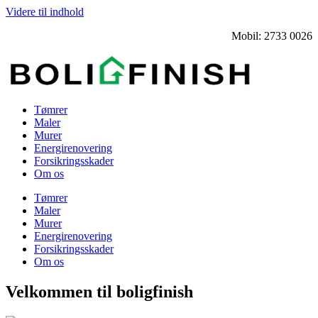
Videre til indhold
Mobil: 2733 0026
Tømrer
Maler
Murer
Energirenovering
Forsikringsskader
Om os
Tømrer
Maler
Murer
Energirenovering
Forsikringsskader
Om os
Velkommen til boligfinish